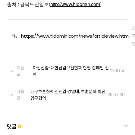
출처 : 경북도민일보(
http://www.hidomin.com)
3
https://www.hidomin.com/news/articleView.html?
idxno=596326
이전
아진산업-대한산업보건협회 헌혈 캠페인 진
25.11.04
글
행
다음
대구보훈청·아진산업·경일대, 보훈문화 확산
25.07.30
글
업무협약
댓글
0