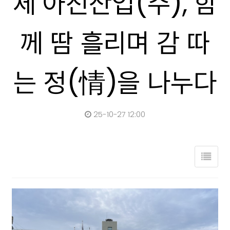
체 아진산업(주), 함
께 땀 흘리며 감 따
는 정(情)을 나누다
25-10-27 12:00