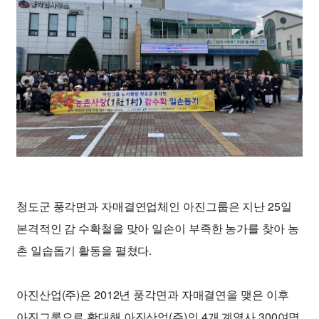
청도군 풍각면과 자매결연업체인 아진그룹은 지난 25일
본격적인 감 수확철을 맞아 일손이 부족한 농가를 찾아 농
촌 일솝돕기 활동을 펼쳤다.
아진산업(주)은 2012년 풍각면과 자매결연을 맺은 이후
아진그룹으로 확대해 아진산업(주)의 4개 계열사 300여명