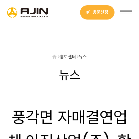
방문신청
홍보센터
뉴스
뉴스
풍각면 자매결연업