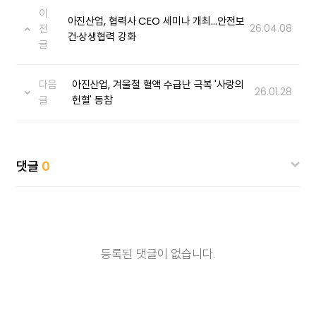
이
아진산업, 협력사 CEO 세미나 개최…안전보
전
26.04.08
건·상생협력 강화
글
다음
아진산업, 겨울철 혈액 수급난 극복 '사랑의
26.01.28
글
헌혈' 동참
댓글
0
등록된 댓글이 없습니다.