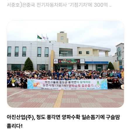
서중호)은중국 전기자동차회사 ‘기점기차’에 300억 ..
아진산업(주), 청도 풍각면 양파수확 일손돕기에 구슬땀
흘리다!