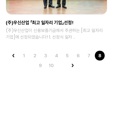
(주)우신산업 「최고 일자리 기업」선정!
(주)우신산업이 신용보증기금에서 주관하는 [최고 일자리
기업]에 선정되었습니다! 1. 선정식 일자 ..
1
2
3
4
5
6
7
8
9
10