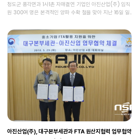
청도군 풍각면과 1사1촌 자매결연 기업인 아진산업(주) 임직
원 300여 명은 본격적인 양파 수확 철을 맞아 지난 16일 일..
아진산업(주), 대구본부세관과 FTA 원산지협력 업무협약