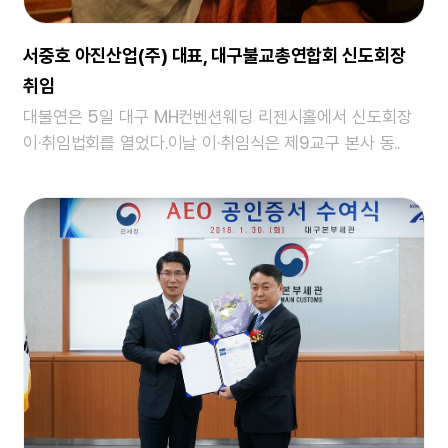
서중호 아진산업(주) 대표, 대구불교총연합회 신도회장
취임
대불연은 5일 대구 MH컨벤션웨딩 리젠시홀에서 신도회장
이·취임법회를 열었다.이날 이·취임식은 제9교구 본사 동..