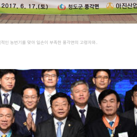
본격적인 농번기를 맞아 일손이 부족한 풍각면의 고령자와..