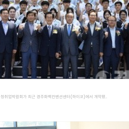
교육청취업박람회가 최근 경주화백컨벤션센터(하이코)에서 개막됐..