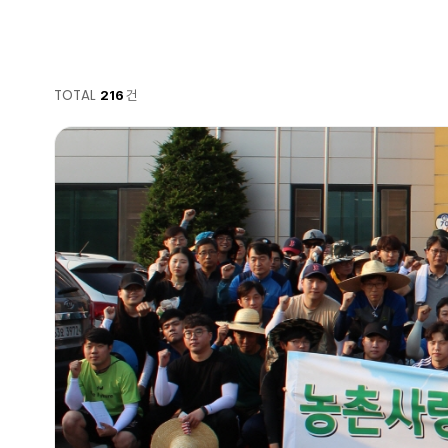
TOTAL
건
216