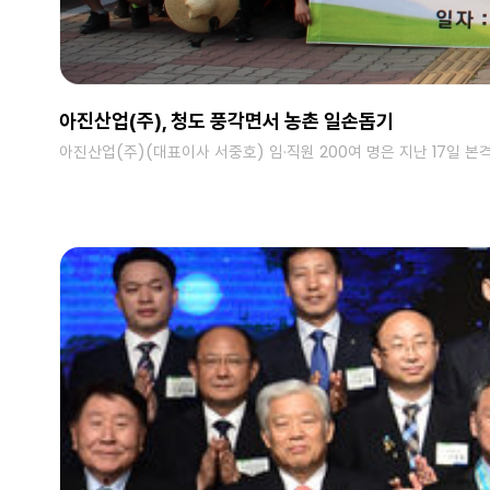
아진산업(주), 청도 풍각면서 농촌 일손돕기
아진산업(주)(대표이사 서중호) 임·직원 200여 명은 지난 17일 