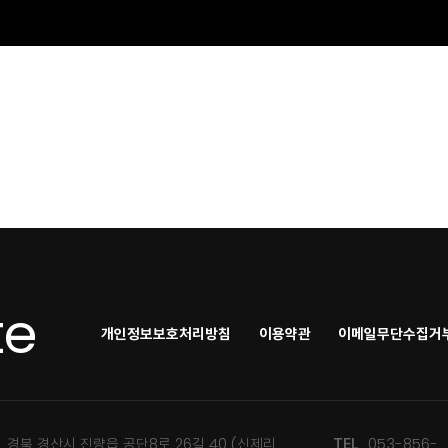
te
개인정보보호처리방침
이용약관
이메일무단수집거
경북 경산시 진량읍 공단8로 26길 40 (신제리
053-856-
TEL