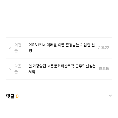
이전
2016.12.14 미래를 이끌 존경받는 기업인 선
17.01.22
글
정
다음
일.가정양립 고용문화확산목적 근무혁신실천
16.11.15
글
서약
댓글
0