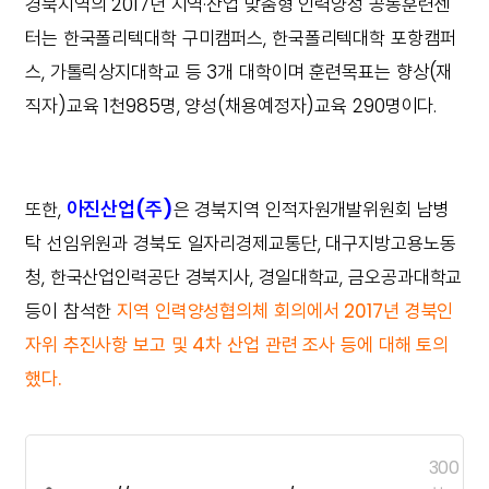
경북지역의 2017년 지역·산업 맞춤형 인력양성 공동훈련센
터는 한국폴리텍대학 구미캠퍼스, 한국폴리텍대학 포항캠퍼
스, 가톨릭상지대학교 등 3개 대학이며 훈련목표는 향상(재
직자)교육 1천985명, 양성(채용예정자)교육 290명이다.
아진산업(주)
또한,
은 경북지역 인적자원개발위원회 남병
탁 선임위원과 경북도 일자리경제교통단, 대구지방고용노동
청, 한국산업인력공단 경북지사, 경일대학교, 금오공과대학교
등이 참석한
지역 인력양성협의체 회의에서 2017년 경북인
자위 추진사항 보고 및 4차 산업 관련 조사 등에 대해 토의
했다.
300