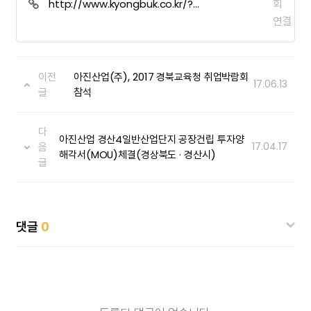
회
http://www.kyongbuk.co.kr/?
mod=news&act=articleView&idxno=995176
연결
이전
아진산업(주), 2017 경북교육청 취업박람회
17.06.13
글
참석
다
아진산업 경산4일반산업단지 공장건립 투자양
음
17.04.17
해각서(MOU)체결(경상북도 · 경산시)
글
댓글
0