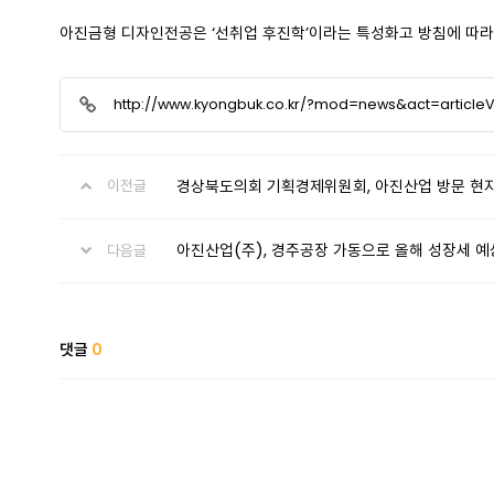
아진금형 디자인전공은 ‘선취업 후진학’이라는 특성화고 방침에 따라
http://www.kyongbuk.co.kr/?mod=news&act=article
경상북도의회 기획경제위원회, 아진산업 방문 현
이전글
아진산업(주), 경주공장 가동으로 올해 성장세 예
다음글
댓글
0