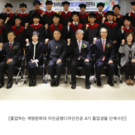
(졸업하는 게명문화대 아진금형디자인전공 4기 졸업생들 단체사진)