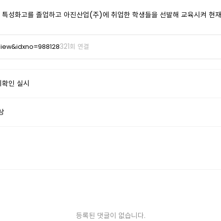
 특성화고를 졸업하고 아진산업(주)에 취업한 학생들을 선발해 교육시켜 현재
321회 연결
View&idxno=988128
지확인 실시
상
등록된 댓글이 없습니다.