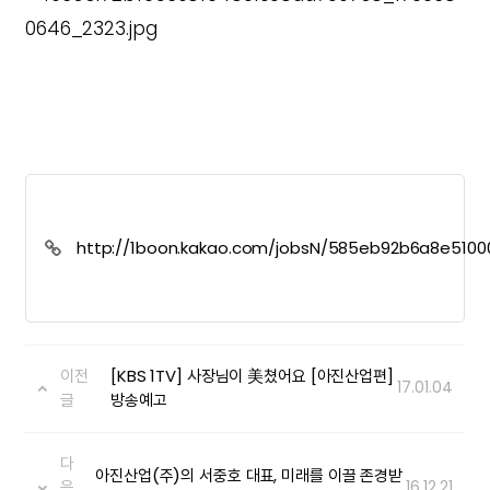
http://1boon.kakao.com/jobsN/585eb92b6a8e5100
이전
[KBS 1TV] 사장님이 美쳤어요 [아진산업편]
17.01.04
글
방송예고
다
아진산업(주)의 서중호 대표, 미래를 이끌 존경받
음
16.12.21