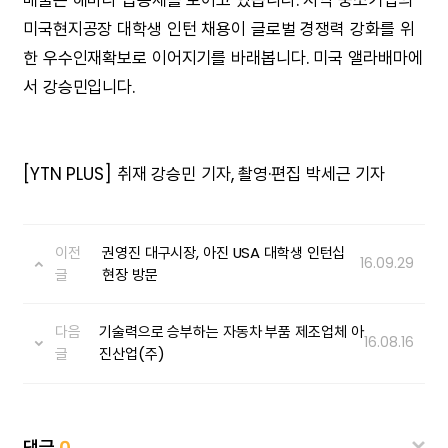
매출은 해마다 급증세를 보이고 있습니다. 지역 중소기업의
미국현지공장 대학생 인턴 채용이 글로벌 경쟁력 강화를 위
한 우수인재확보로 이어지기를 바래봅니다. 미국 앨라배마에
서 강승민입니다.
[YTN PLUS] 취재 강승민 기자, 촬영·편집 박세근 기자
이전
권영진 대구시장, 아진 USA 대학생 인턴십
16.09.29
글
현장 방문
다음
기술력으로 승부하는 자동차 부품 제조업체 아
16.08.16
글
진산업(주)
댓글
0