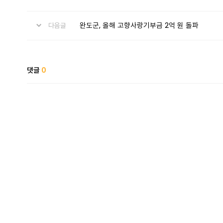
완도군, 올해 고향사랑기부금 2억 원 돌파
다음글
댓글
0