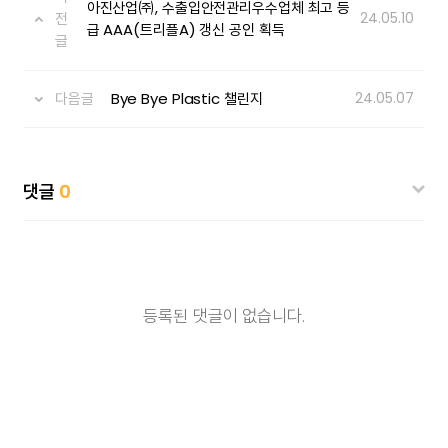
아진산업㈜, 수출입안전관리우수업체 최고 등
전
24.05.10
급 AAA(트리플A) 갱신 공인 획득
글
다음글
Bye Bye Plastic 챌린지
24.05.07
댓글
0
등록된 댓글이 없습니다.