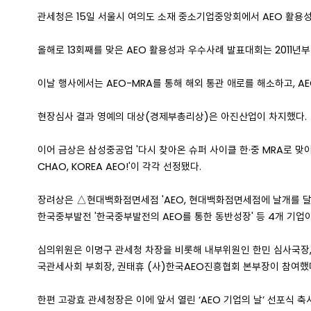
관세청은 15일 서울시 여의도 소재 중소기업중앙회에서 AEO 활용
올해로 13회째를 맞은 AEO 활용성과 우수사례 발표대회는 2011년
이날 행사에서는 AEO-MRA를 통해 해외 통관 애로를 해소하고, 
현장심사 결과 영예의 대상(경제부총리상)은 아진산업이 차지했다.
이어 금상은 삼성중공업 '다시 찾아온 슈퍼 사이클 한·중 MRA로 맞이하
CHAO, KOREA AEO!'이 각각 선정됐다.
장려상은 △현대백화점면세점 'AEO, 현대백화점면세점에 날개를 달다'
한국중부발전 '한국중부발전의 AEO를 통한 동반성장' 등 4개 기업이
심의위원은 이명구 관세청 차장을 비롯해 내부위원인 한민 심사국장,
국관세사회 부회장, 권태휴 (사)한국AEO진흥협회 본부장이 참여했
한편 고광효 관세청장은 이에 앞서 열린 ‘AEO 기업의 날’ 선포식 