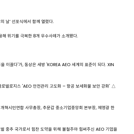
의 날’ 선포식에서 함께 열렸다.
활용해 위기를 극복한 8개 우수사례가 소개됐다.
끌다'가, 동상은 세방 'KOREA AEO 세계의 표준이 되다. XIN
로벌로지스 'AEO 안전관리 고도화 – 항공 보세화물 보안 강화' △
정개혁시민연합 사무총장, 추문갑 중소기업중앙회 본부장, 제영광 한
글로벌 중추 국가로서 힘찬 도약을 위해 불철주야 힘써주신 AEO 기업을