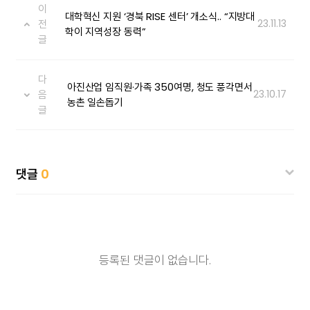
이
대학혁신 지원 ‘경북 RISE 센터’ 개소식.. “지방대
전
23.11.13
학이 지역성장 동력”
글
다
아진산업 임직원·가족 350여명, 청도 풍각면서
음
23.10.17
농촌 일손돕기
글
댓글
0
등록된 댓글이 없습니다.