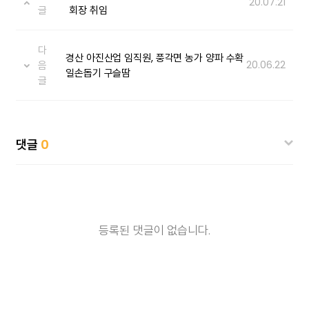
20.07.21
글
회장 취임
다
경산 아진산업 임직원, 풍각면 농가 양파 수확
음
20.06.22
일손돕기 구슬땀
글
댓글
0
등록된 댓글이 없습니다.