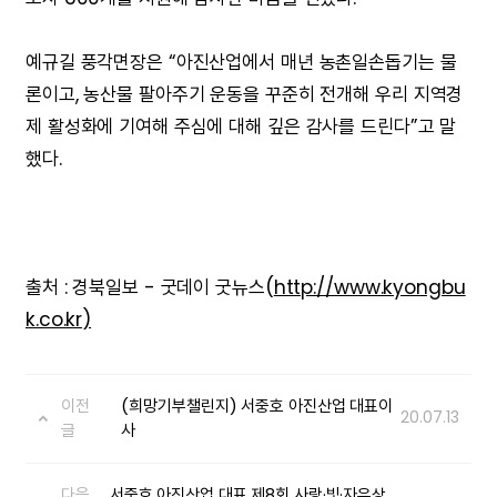
예규길 풍각면장은 “아진산업에서 매년 농촌일손돕기는 물
론이고, 농산물 팔아주기 운동을 꾸준히 전개해 우리 지역경
제 활성화에 기여해 주심에 대해 깊은 감사를 드린다”고 말
했다.
출처 : 경북일보 - 굿데이 굿뉴스(
http://www.kyongbu
k.co.kr)
이전
(희망기부챌린지) 서중호 아진산업 대표이
20.07.13
글
사
다음
서중호 아진산업 대표 제8회 사랑·빛·자유상