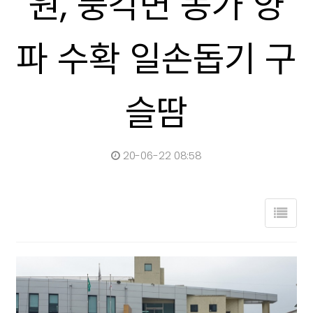
원, 풍각면 농가 양
파 수확 일손돕기 구
슬땀
20-06-22 08:58