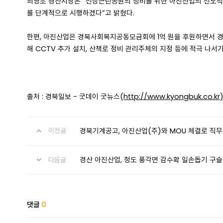
최영조 경산시장은 “신상근린공원의 정비를 위한 아진산업의 선도적 
를 단계적으로 시행하겠다”고 밝혔다.
한편, 아진산업은 경북사회복지공동모금회에 1억 원을 후원하면서 
해 CCTV 추가 설치, 산책로 정비 관리주체의 지정 등에 적극 나서기
출처 : 경북일보 - 굿데이 굿뉴스(
http://www.kyongbuk.co.kr
경북기계공고, 아진산업(주)와 MOU 체결로 직무
이전글
경산 아진산업, 청도 풍각면 감수확 일손돕기 구
다음글
댓글
0