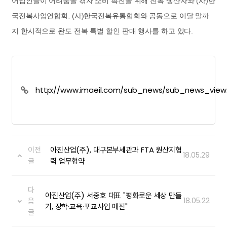
어입인들이 어려움을 겪자 소비 촉진을 위해 전복 생산자와 (사)한
국전복사업연합회, (사)한국전복유통협회와 공동으로 이달 말까
지 한시적으로 완도 전복 특별 할인 판매 행사를 하고 있다.
http://www.imaeil.com/sub_news/sub_news_view
news_id=21819&yy=2018
이전
아진산업(주), 대구본부세관과 FTA 원산지협
18.05.29
글
력 업무협약
다
아진산업(주) 서중호 대표 "평화로운 세상 만들
음
18.05.22
기, 장학·교육·포교사업 매진"
글