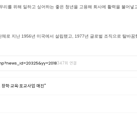
우리를 위해 일하고 싶어하는 좋은 청년을 고용해 회사에 활력을 불어넣고 있
체로 지난 1956년 미국에서 설립됐고, 1977년 글로벌 조직으로 탈바꿈했
347회 연결
php?news_id=20325&yy=2018
 장학·교육·포교사업 매진"