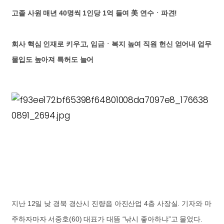
고졸 사원 매년 40명씩 1인당 1억 들여 美 연수ㆍ파견!
회사 핵심 인재로 키우고, 임금ㆍ복지 높여 직원 헌신 얻어내
업무
몰입도 높아져 특허도 늘어
지난 12일 낮 경북 경산시 진량읍 아진산업 4층 사장실. 기자와 마
주하자마자 서중호(60) 대표가 대뜸 “낚시 좋아하냐”고 물었다.