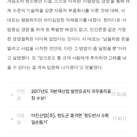
개념조차 생소했던 시절, 스스로 터득한 ‘사람중심 경영’을 통해 세
계 수준의 기술력을 갖춘 자동차 부품회사를 이룬 것에 대해, 서
대표는 평범하지만 의미심장한 자체평가를 내렸다. 한마디로 ‘사
람중심 경영’을 하게 된 특별한 배경도 없고, 인간존중 같은 거창
한 경영철학은 더더욱 없었다는 것이다. 서 대표는 “남들처럼 돈을
벌려고 사업을 시작한 것인데, 다만 그 방법이 좀 달랐을 뿐”이라
고 설명했다. 또 “앞으로도 통 크게 사람에게 투자하면 고래를 낚
을 수 있다는 걸 계속 입증해 나가겠다”고 덧붙였다.
이전
2017년도 자본재산업 발전유공자 국무총리표
17.10.25
글
창 수상!
다음
아진산업(주), 청도군 풍각면 '청도반시 수확
17.10.17
글
일손돕기'