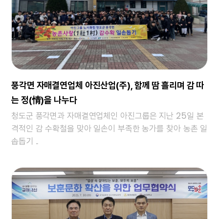
풍각면 자매결연업체 아진산업(주), 함께 땀 흘리며 감 따
는 정(情)을 나누다
청도군 풍각면과 자매결연업체인 아진그룹은 지난 25일 본
격적인 감 수확철을 맞아 일손이 부족한 농가를 찾아 농촌 일
솝돕기 ..