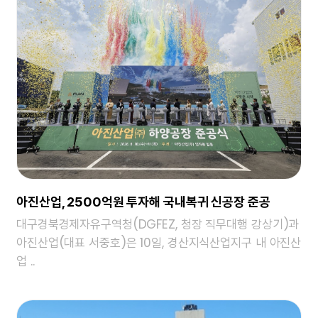
아진산업, 2500억원 투자해 국내복귀 신공장 준공
대구경북경제자유구역청(DGFEZ, 청장 직무대행 강상기)과
아진산업(대표 서중호)은 10일, 경산지식산업지구 내 아진산
업 ..