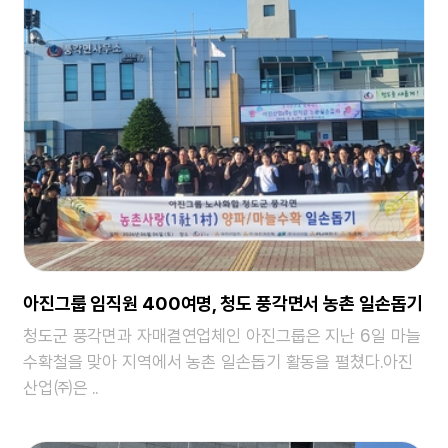
아진그룹 임직원 400여명, 청도 풍각면서 농촌 일손돕기
청도군 풍각면과 자매결연업체인 아진그룹은 지난 6일 마늘
수확철을 맞아 지역에서 농촌 일손돕기 활동을 펼쳤다.아진
산업㈜은 ..