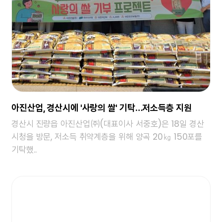
아진산업, 경산시에 '사랑의 쌀' 기탁…저소득층 지원
경산시 진량읍 아진산업㈜(대표이사 서중호)은 18일 경산
시청을 방문, 저소득 취약계층을 위해 양곡 20㎏ 150포를
기탁했..